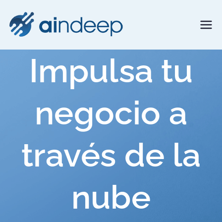
Saltar
al
Aindeep
Technology Solutions
contenido
Impulsa tu
negocio a
través de la
nube