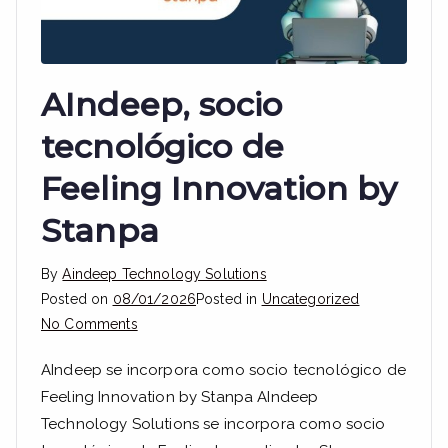
AIndeep, socio
tecnológico de
Feeling Innovation by
Stanpa
By
Aindeep Technology Solutions
Posted on
08/01/2026
Posted in
Uncategorized
on
No Comments
AIndeep,
AIndeep se incorpora como socio tecnológico de
socio
Feeling Innovation by Stanpa AIndeep
tecnológico
Technology Solutions se incorpora como socio
de