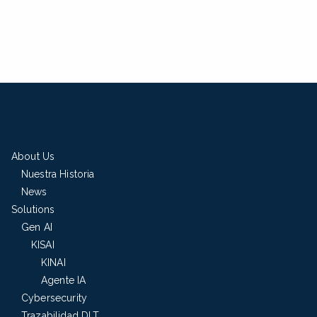
About Us
Nuestra Historia
News
Solutions
Gen AI
KISAI
KINAI
Agente IA
Cybersecurity
Trazabilidad DLT